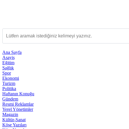
Ana Sayfa
Asayiş
Eğitim
Sağlık
Spor
Ekonomi
Turizm
Politika
Haftanın Konuğu
Gündem
Resmi Reklamlar
Yerel Yönetimler
Magazin
Kültür-Sanat
Köşe Yazıları