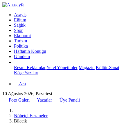
Asayiş
Eğitim
Sağlık
Spor
Ekonomi
Turizm
Politika
Haftanın Konuğu
Gündem
Resmi Reklamlar
Yerel Yönetimler
Magazin
Kültür-Sanat
Köşe Yazıları
Ara
10 Ağustos 2026, Pazartesi
Foto Galeri
Yazarlar
Üye Paneli
Nöbetçi Eczaneler
Bilecik