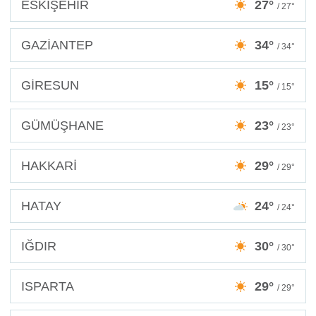
ESKİŞEHİR
27°
/ 27°
GAZİANTEP
34°
/ 34°
GİRESUN
15°
/ 15°
GÜMÜŞHANE
23°
/ 23°
HAKKARİ
29°
/ 29°
HATAY
24°
/ 24°
IĞDIR
30°
/ 30°
ISPARTA
29°
/ 29°