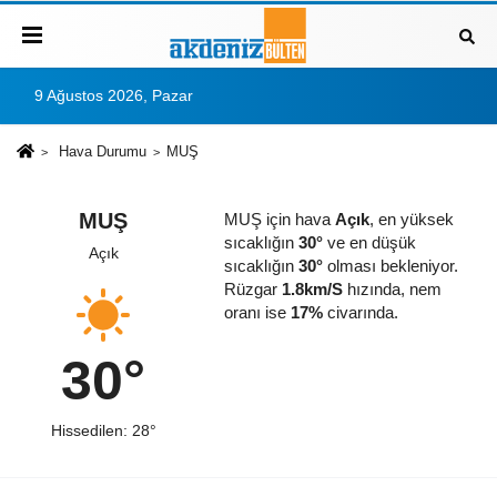
9 Ağustos 2026, Pazar
Hava Durumu
MUŞ
MUŞ
MUŞ için hava
Açık
, en yüksek
sıcaklığın
30°
ve en düşük
Açık
sıcaklığın
30°
olması bekleniyor.
Rüzgar
1.8km/S
hızında, nem
oranı ise
17%
civarında.
30°
Hissedilen: 28°