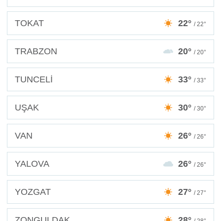
TOKAT
22°
/ 22°
TRABZON
20°
/ 20°
TUNCELİ
33°
/ 33°
UŞAK
30°
/ 30°
VAN
26°
/ 26°
YALOVA
26°
/ 26°
YOZGAT
27°
/ 27°
ZONGULDAK
28°
/ 28°