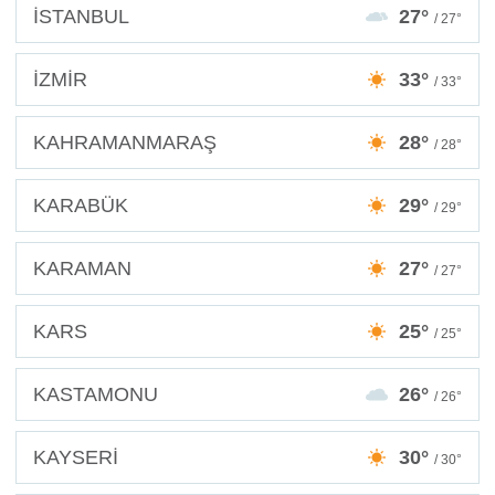
İSTANBUL
27°
/ 27°
İZMİR
33°
/ 33°
KAHRAMANMARAŞ
28°
/ 28°
KARABÜK
29°
/ 29°
KARAMAN
27°
/ 27°
KARS
25°
/ 25°
KASTAMONU
26°
/ 26°
KAYSERİ
30°
/ 30°