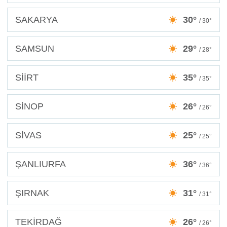
SAKARYA
30°
/ 30°
SAMSUN
29°
/ 28°
SİİRT
35°
/ 35°
SİNOP
26°
/ 26°
SİVAS
25°
/ 25°
ŞANLIURFA
36°
/ 36°
ŞIRNAK
31°
/ 31°
TEKİRDAĞ
26°
/ 26°