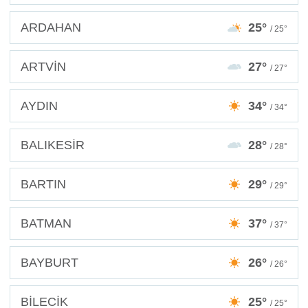
ARDAHAN
25°
/ 25°
ARTVİN
27°
/ 27°
AYDIN
34°
/ 34°
BALIKESİR
28°
/ 28°
BARTIN
29°
/ 29°
BATMAN
37°
/ 37°
BAYBURT
26°
/ 26°
BİLECİK
25°
/ 25°