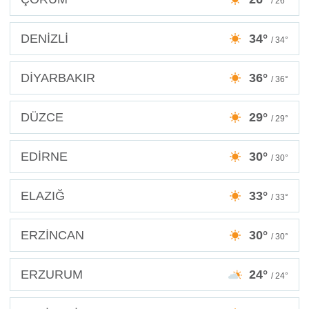
/ 26°
DENİZLİ
34°
/ 34°
DİYARBAKIR
36°
/ 36°
DÜZCE
29°
/ 29°
EDİRNE
30°
/ 30°
ELAZIĞ
33°
/ 33°
ERZİNCAN
30°
/ 30°
ERZURUM
24°
/ 24°