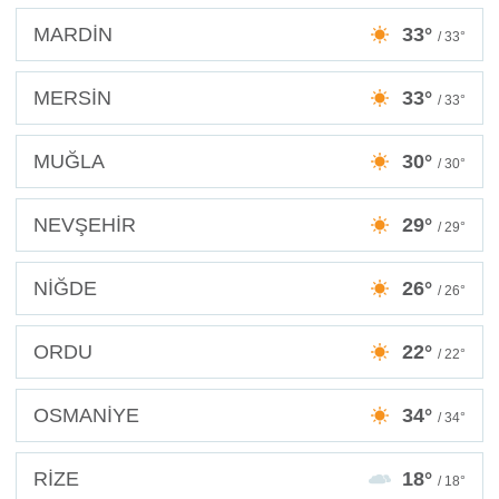
MARDİN
33°
/ 33°
MERSİN
33°
/ 33°
MUĞLA
30°
/ 30°
NEVŞEHİR
29°
/ 29°
NİĞDE
26°
/ 26°
ORDU
22°
/ 22°
OSMANİYE
34°
/ 34°
RİZE
18°
/ 18°