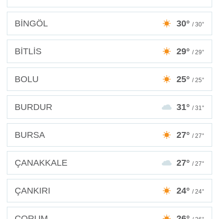
BİNGÖL
30°
/ 30°
BİTLİS
29°
/ 29°
BOLU
25°
/ 25°
BURDUR
31°
/ 31°
BURSA
27°
/ 27°
ÇANAKKALE
27°
/ 27°
ÇANKIRI
24°
/ 24°
ÇORUM
26°