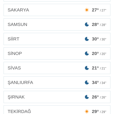
SAKARYA
27°
/ 27°
SAMSUN
28°
/ 28°
SİİRT
30°
/ 30°
SİNOP
20°
/ 20°
SİVAS
21°
/ 21°
ŞANLIURFA
34°
/ 34°
ŞIRNAK
26°
/ 26°
TEKİRDAĞ
29°
/ 29°