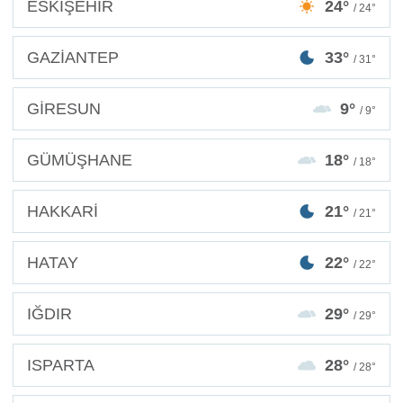
ESKİŞEHİR
24°
/ 24°
GAZİANTEP
33°
/ 31°
GİRESUN
9°
/ 9°
GÜMÜŞHANE
18°
/ 18°
HAKKARİ
21°
/ 21°
HATAY
22°
/ 22°
IĞDIR
29°
/ 29°
ISPARTA
28°
/ 28°