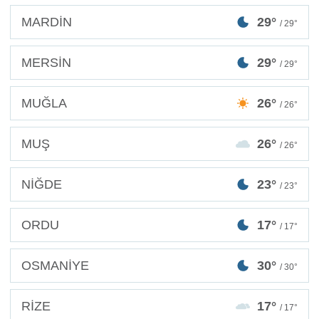
MARDİN
29°
/ 29°
MERSİN
29°
/ 29°
MUĞLA
26°
/ 26°
MUŞ
26°
/ 26°
NİĞDE
23°
/ 23°
ORDU
17°
/ 17°
OSMANİYE
30°
/ 30°
RİZE
17°
/ 17°