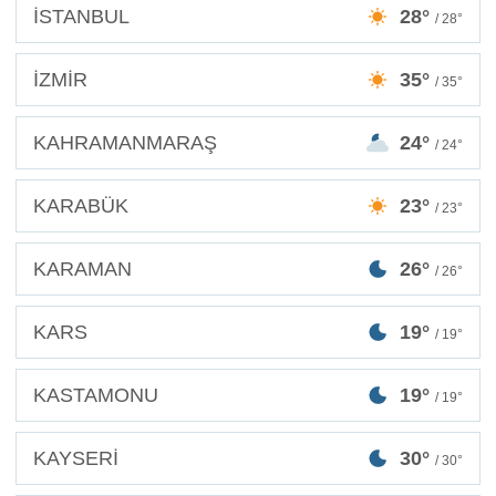
İSTANBUL
28°
/ 28°
İZMİR
35°
/ 35°
KAHRAMANMARAŞ
24°
/ 24°
KARABÜK
23°
/ 23°
KARAMAN
26°
/ 26°
KARS
19°
/ 19°
KASTAMONU
19°
/ 19°
KAYSERİ
30°
/ 30°