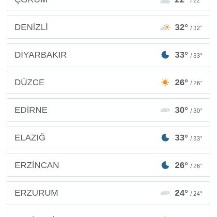
/ 22°
DENİZLİ
32°
/ 32°
DİYARBAKIR
33°
/ 33°
DÜZCE
26°
/ 26°
EDİRNE
30°
/ 30°
ELAZIĞ
33°
/ 33°
ERZİNCAN
26°
/ 26°
ERZURUM
24°
/ 24°