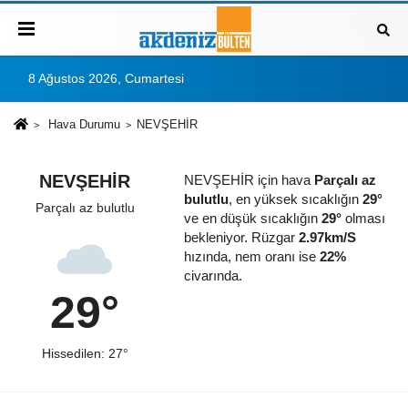
8 Ağustos 2026, Cumartesi
Hava Durumu
NEVŞEHİR
NEVŞEHİR
NEVŞEHİR için hava
Parçalı az
bulutlu
, en yüksek sıcaklığın
29°
Parçalı az bulutlu
ve en düşük sıcaklığın
29°
olması
bekleniyor. Rüzgar
2.97km/S
hızında, nem oranı ise
22%
civarında.
29°
Hissedilen: 27°