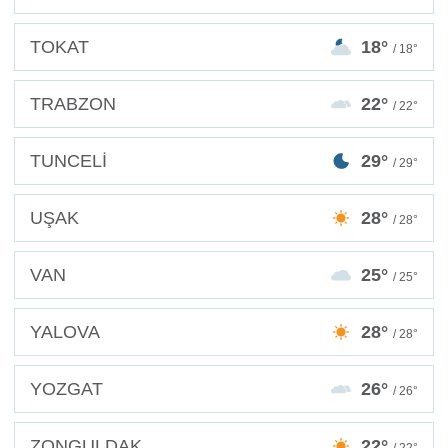
TOKAT
18°
/ 18°
TRABZON
22°
/ 22°
TUNCELİ
29°
/ 29°
UŞAK
28°
/ 28°
VAN
25°
/ 25°
YALOVA
28°
/ 28°
YOZGAT
26°
/ 26°
ZONGULDAK
22°
/ 22°