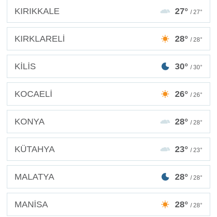
KIRIKKALE
27°
/ 27°
KIRKLARELİ
28°
/ 28°
KİLİS
30°
/ 30°
KOCAELİ
26°
/ 26°
KONYA
28°
/ 28°
KÜTAHYA
23°
/ 23°
MALATYA
28°
/ 28°
MANİSA
28°
/ 28°