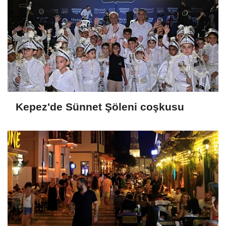
Kepez'de Sünnet Şöleni coşkusu