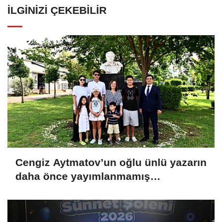
İLGINIZI ÇEKEBILIR
Cengiz Aytmatov’un oğlu ünlü yazarın
daha önce yayımlanmamış
çalışmalarını Antalya'daki
kütüphaneye bağışladı