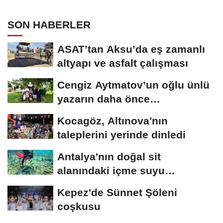
SON HABERLER
ASAT’tan Aksu’da eş zamanlı
altyapı ve asfalt çalışması
Cengiz Aytmatov’un oğlu ünlü
yazarın daha önce
yayımlanmamış...
Kocagöz, Altınova'nın
taleplerini yerinde dinledi
Antalya'nın doğal sit
alanındaki içme suyu
kaynağında 'Olmaz bu...
Kepez'de Sünnet Şöleni
coşkusu